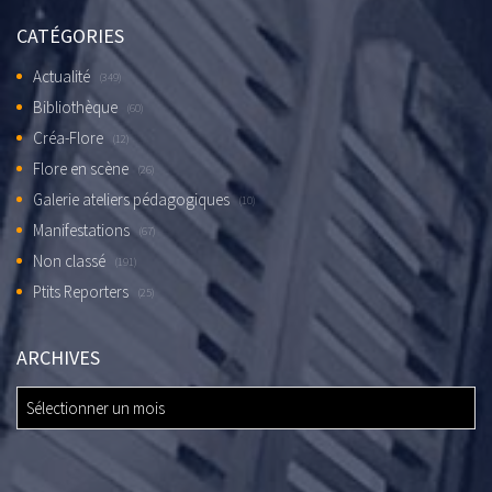
CATÉGORIES
Actualité
(349)
Bibliothèque
(60)
Créa-Flore
(12)
Flore en scène
(26)
Galerie ateliers pédagogiques
(10)
Manifestations
(67)
Non classé
(191)
Ptits Reporters
(25)
ARCHIVES
ARCHIVES