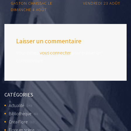
navigation
GASTON CHAISSAC LE
VENDREDI 23 AOÛT
DIMANCHE 4 AOÛT
Laisser un commentaire
Vous devez
vous connecter
pour publier un
commentaire.
CATÉGORIES
Actualité
(349)
Bibliothèque
(60)
Créa-Flore
(12)
Flore en scène
(26)