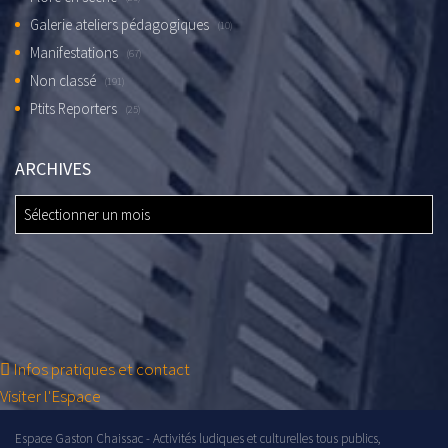
Galerie ateliers pédagogiques
(10)
Manifestations
(67)
Non classé
(191)
Ptits Reporters
(25)
ARCHIVES
ARCHIVES
Infos pratiques et contact
Visiter l'Espace
Espace Gaston Chaissac - Activités ludiques et culturelles tous publics,