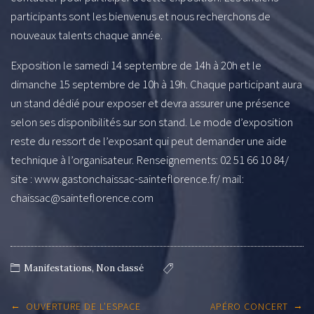
participants sont les bienvenus et nous recherchons de
nouveaux talents chaque année.
Exposition le samedi 14 septembre de 14h à 20h et le
dimanche 15 septembre de 10h à 19h. Chaque participant aura
un stand dédié pour exposer et devra assurer une présence
selon ses disponibilités sur son stand. Le mode d’exposition
reste du ressort de l’exposant qui peut demander une aide
technique à l’organisateur. Renseignements: 02 51 66 10 84/
site : www.gastonchaissac-sainteflorence.fr/ mail:
chaissac@sainteflorence.com
Manifestations
,
Non classé
Post
←
→
OUVERTURE DE L’ESPACE
APÉRO CONCERT