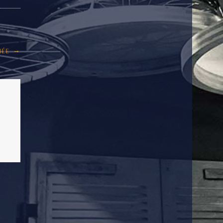
→
NÉE