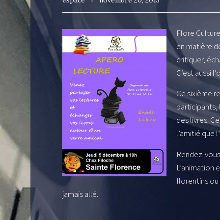
espace
novembre 20, 2013
Flore Culture
en matière d
critiquer, éc
C’est aussi l
Ce sixième re
participants
des livres. C
l’amitié que l
Rendez-vous l
L’animation e
florentins ou
jamais allé.