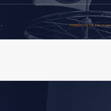
 »
FERMETURE DE FIN D’AN
un commentaire.