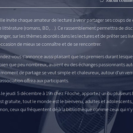
Aucun comme
lle invite chaque amateur de lecture à venir partager ses coups de
e littérature (romans, BD,…). Ce rassemblement permettra de disc
hanger, sur les thèmes abordés dans les lectures et de prêter ses liv
’occasion de mieux se connaître et de se rencontrer.
ndez-vous s’annonce aussi plaisant que les premiers durant lesquel
, bien que peu nombreux, avaient eu des échanges passionnants au
e moment de partage se veut simple et chaleureux, autour d’un ver
’association offrira aux participants.
e jeudi 5 décembre à 19h chez Filoche, apportez un ou plusieurs l
st gratuite, tout le monde est le bienvenu, adultes et adolescents,
 non, ceux qui fréquentent déjà la bibliothèque comme ceux qui n’y