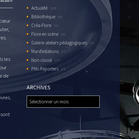
ntaire
Actualité
(349)
Bibliothèque
(60)
 cœur
Créa-Flore
(12)
uter,
Flore en scène
(26)
res.
Galerie ateliers pédagogiques
(10)
Manifestations
(67)
s les
Non classé
(191)
tour
Ptits Reporters
(25)
re de
ARCHIVES
ivres.
ARCHIVES
 sont