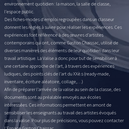
environnement quotidien : la maison, la salle de classe,
l’espace public.
Des fiches-modes d’emploi regroupées dans un classeur
donnent les règles à suivre pour réaliser les expériences. Ces
expériences font référence à des œuvres d’artistes
contemporains qui ont, comme Gaston Chaissac, utilisé de
diverses manières des éléments de leur quotidien dans leur
travail artistique. La Valise a donc pour but de sensibiliser à
une certaine approche de l’art, à travers des expériences
ludiques, des points clés de l’art du XXè.s (ready-made,
inventaire, écriture aléatoire, collage,…)
Afin de préparer l’arrivée de la valise au sein de la classe, des
documents sont au préalable envoyés aux écoles
intéressées. Ces informations permettent en amont de
sensibiliser les enseignants au travail des artistes évoqués
dans la valise. Pour plus de précisions, vous pouvez contacter
l’Espace Gaston Chaissac.